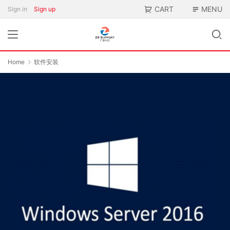
CART
MENU
Sign in
Sign up
Home
软件安装