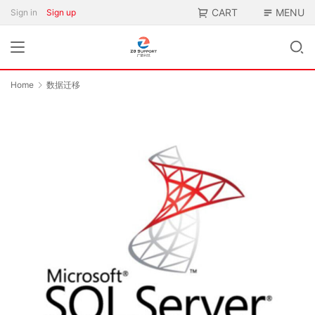
CART
MENU
Sign in
Sign up
Home
数据迁移