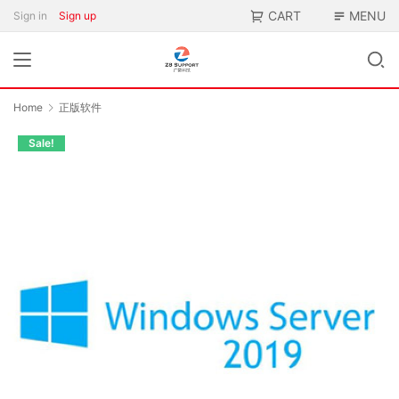
CART
MENU
Sign in
Sign up
Home
正版软件
Sale!