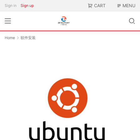
CART
MENU
Sign in
Sign up
Home
软件安装