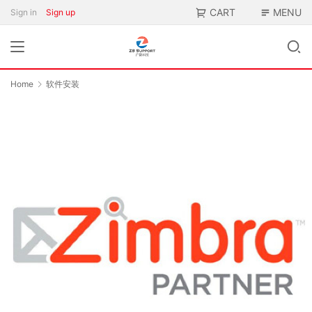
CART
MENU
Sign in
Sign up
Home
软件安装