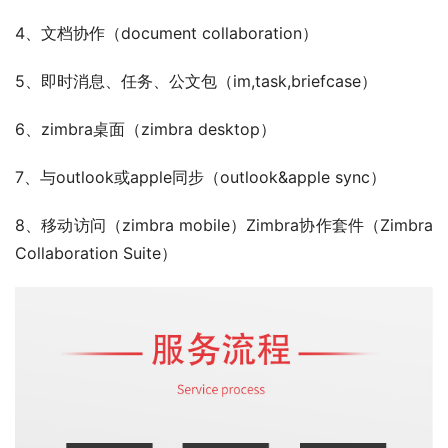
4、文档协作（document collaboration）
5、即时消息、任务、公文包（im,task,briefcase）
6、zimbra桌面（zimbra desktop）
7、与outlook或apple同步（outlook&apple sync）
8、移动访问（zimbra mobile）Zimbra协作套件（Zimbra 
Collaboration Suite）