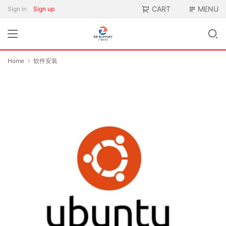
CART
MENU
Sign in
Sign up
Home
软件安装