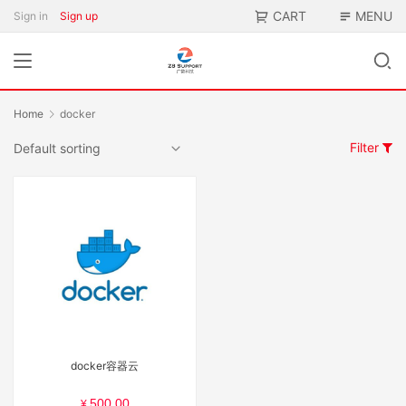
CART
MENU
Sign in
Sign up
Home
docker
Filter
docker容器云
500.00
¥