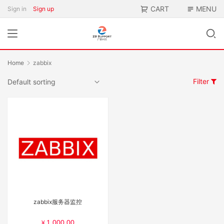
CART
MENU
Sign in
Sign up
Home
zabbix
Filter
zabbix服务器监控
1,000.00
¥