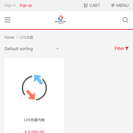
CART
MENU
Sign in
Sign up
Home
LVS负载
Filter
LVS负载均衡
3,000.00
¥