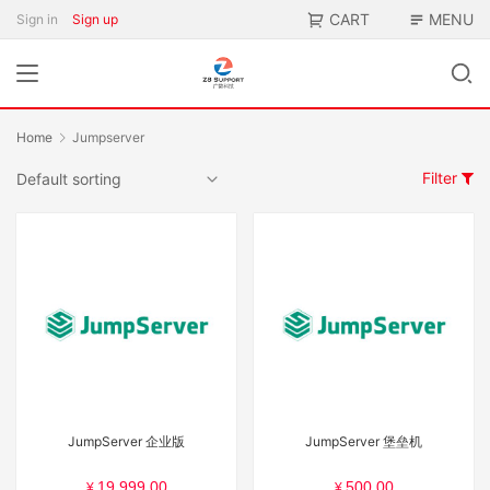
CART
MENU
Sign in
Sign up
Home
Jumpserver
Filter
JumpServer 企业版
JumpServer 堡垒机
19,999.00
500.00
¥
¥