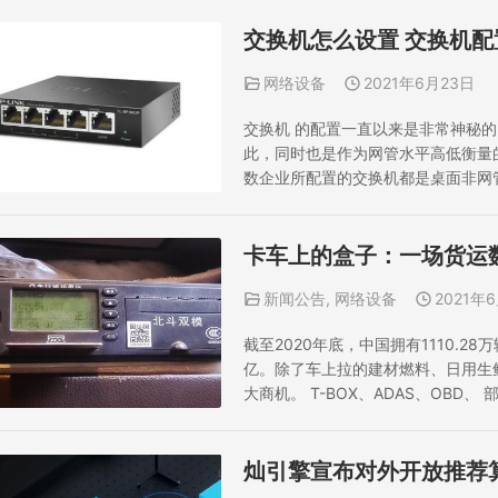
交换机怎么设置 交换机配
网络设备
2021年6月23日
交换机 的配置一直以来是非常神秘
此，同时也是作为网管水平高低衡量
数企业所配置的交换机都是桌面非网
样，接上电源，插好网线就可以正常
心，所以即使购买的交换机是网管型
卡车上的盒子：一场货运
新闻公告
,
网络设备
2021年
截至2020年底，中国拥有1110.2
亿。除了车上拉的建材燃料、日用生
大商机。 T-BOX、ADAS、OB
上的设备大多数人都没有听说过，甚
子。实，它们都有一个…
灿引擎宣布对外开放推荐