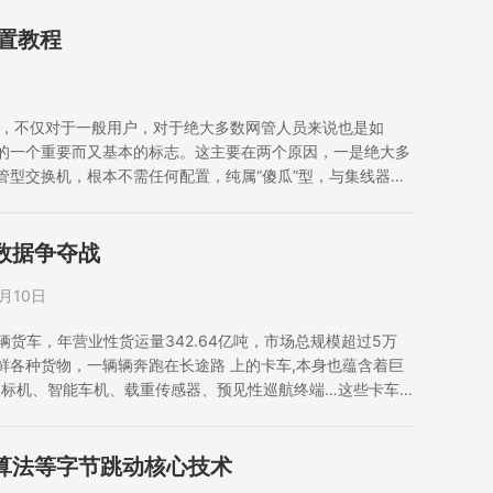
置教程
的，不仅对于一般用户，对于绝大多数网管人员来说也是如
的一个重要而又基本的标志。这主要在两个原因，一是绝大多
管型交换机，根本不需任何配置，纯属“傻瓜”型，与集线器一
工作;另一方面多数中、小企业老总对自己的网管员不是很放
的，也不让自己的网管人员…
数据争夺战
6月10日
8万辆货车，年营业性货运量342.64亿吨，市场总规模超过5万
鲜各种货物，一辆辆奔跑在长途路 上的卡车,本身也蕴含着巨
D、 部标机、智能车机、载重传感器、预见性巡航终端…这些卡车
至连货车司机本人都搞不清自己车上为什么装这么多设备盒
算法等字节跳动核心技术