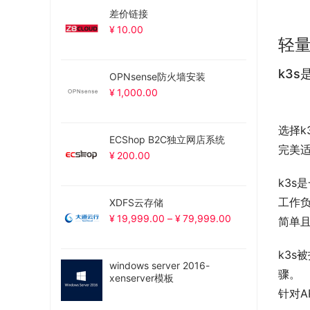
差价链接
¥
10.00
轻
k3s
OPNsense防火墙安装
¥
1,000.00
选择k
ECShop B2C独立网店系统
完美
¥
200.00
k3s
工作
XDFS云存储
¥
19,999.00
–
¥
79,999.00
简单
k3s
windows server 2016-
骤。
xenserver模板
针对A