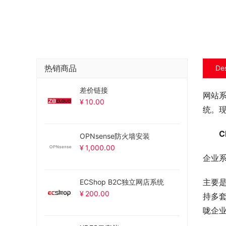
热销商品
Des
差价链接
网站
¥
10.00
统。
　　C
OPNsense防火墙安装
¥
1,000.00
企业
主要
ECShop B2C独立网店系统
¥
200.00
持多
咙企