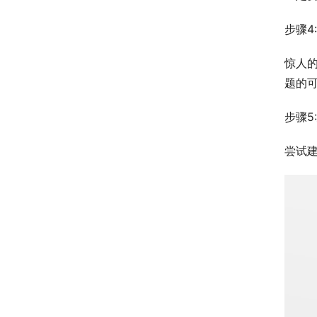
步骤4
惊人的
题的
步骤5
尝试