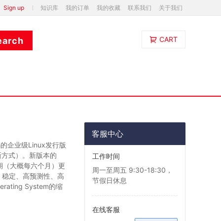
Sign up
知识库
我的订单
我的收藏
联系我们
关于我们
CART
客服中心
码的企业级Linux发行版
新方式）。新版本的
工作时间
会定期（大概每六个月）更
周一至周五 9:30-18:30，
、稳定、高预测性、高
节假日休息
erating System的缩
在线客服