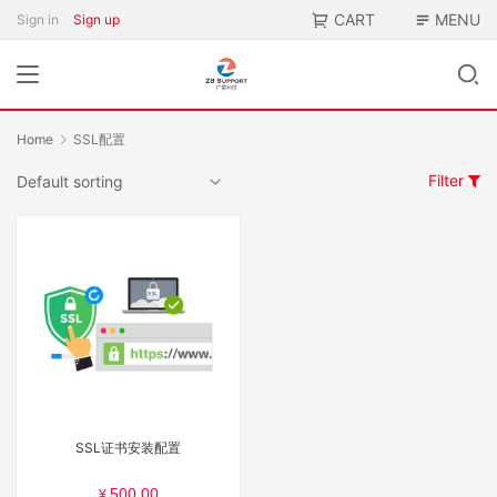
CART
MENU
Sign in
Sign up
Home
SSL配置
Filter
SSL证书安装配置
500.00
¥