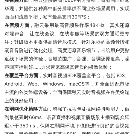
在视频方面
，融云提供最高1080P的分辨率，高清画面纤毫
毕现，并提供各种高中低分辨率供不同业务场景调用，实现
画面和流量平衡，帧率最高支持30FPS；
在音频方面
，融云采用最高音频采样率48KHz，真实还原
对端声音，让在线会议、在线客服等场景的双方通话更专
注；升级版本更提供高清音乐模式，针对乐器的高频音段和
弱音音阶进行优化处理，高度还原音乐细节，带给用户更贴
近线下场景的体验，音域范围广，音强、音调还原度高，噪
声回声控制好……力求带来高保真音质的极致体验；
在覆盖平台方面
，实时音视频SDK覆盖全平台，包括 iOS、
Android、Web、Windows、macOS等，并全面适配市场
主流的各类终端设备，全面保障融云实时音视频在各类终端
上的良好应用；
在弱网优化策略方面
，增强了抗丢包及抗网络抖动能力，做
到最低延时66ms，语音直播和视频直播场景主播到观众延
迟小于350ms，保障在弱网环境下也能进行良好的音视频