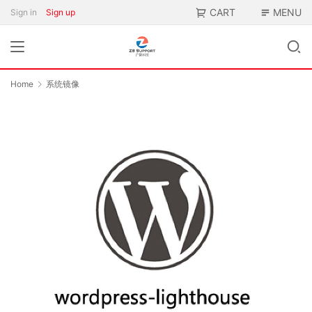
CART
MENU
Sign in
Sign up
Home
系统镜像